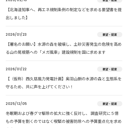
【北海道知事へ、再エネ規制条例の制定などを求める要望書を提
出しました】
2026/01/23
要望・提案
【署名のお願い】水源の森を破壊し、土砂災害発生の危険を高め
る山の尾根筋への「メガ風車」建設規制を国に求めます
2026/01/22
要望・提案
【（仮称）西久慈風力発電計画】奥羽山脈の水源の森と生態系を
守るため、共に声を上げてください！
2025/12/05
要望・提案
冬眠期および春グマ駆除の拡大に強く反対し、 調査研究に５億
もの予算を割くのではなく喫緊の被害防除への予算重点化を求め