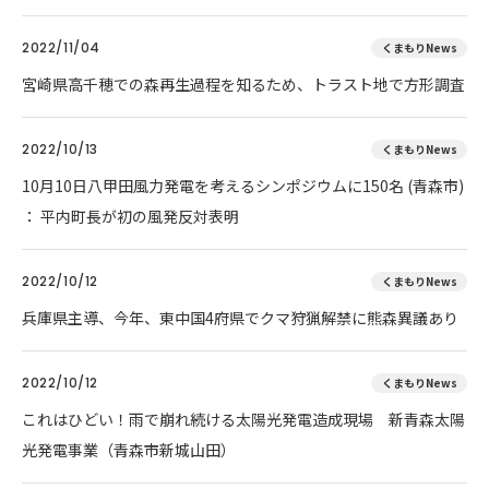
2022/11/04
くまもりNews
宮崎県高千穂での森再生過程を知るため、トラスト地で方形調査
2022/10/13
くまもりNews
10月10日八甲田風力発電を考えるシンポジウムに150名 (青森市)
： 平内町長が初の風発反対表明
2022/10/12
くまもりNews
兵庫県主導、今年、東中国4府県でクマ狩猟解禁に熊森異議あり
2022/10/12
くまもりNews
これはひどい！雨で崩れ続ける太陽光発電造成現場 新青森太陽
光発電事業（青森市新城山田）