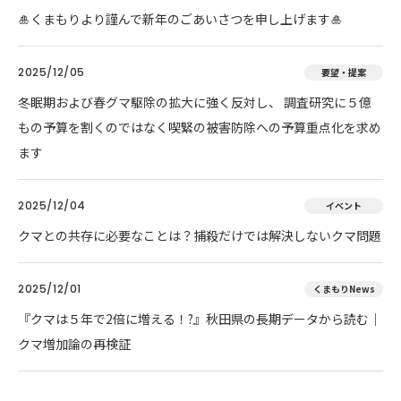
🎍くまもりより謹んで新年のごあいさつを申し上げます🎍
2025/12/05
要望・提案
冬眠期および春グマ駆除の拡大に強く反対し、 調査研究に５億
もの予算を割くのではなく喫緊の被害防除への予算重点化を求め
ます
2025/12/04
イベント
クマとの共存に必要なことは？捕殺だけでは解決しないクマ問題
2025/12/01
くまもりNews
『クマは５年で2倍に増える！?』秋田県の長期データから読む｜
クマ増加論の再検証