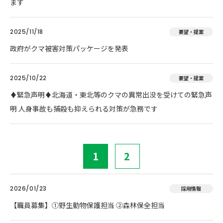
ます
2025/11/18
要望・提案
政府がクマ被害対策パッケージを発表
2025/10/22
要望・提案
♦️緊急声明♦️北海道・東北等のクマの異常出没を受けての緊急声
明 人身事故も捕殺も抑えられる対策が急務です
1
2
2026/01/23
採用情報
【職員募集】①野生動物保護担当 ②森林保全担当