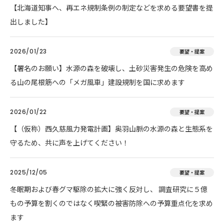
【北海道知事へ、再エネ規制条例の制定などを求める要望書を提
出しました】
2026/01/23
要望・提案
【署名のお願い】水源の森を破壊し、土砂災害発生の危険を高め
る山の尾根筋への「メガ風車」建設規制を国に求めます
2026/01/22
要望・提案
【（仮称）西久慈風力発電計画】奥羽山脈の水源の森と生態系を
守るため、共に声を上げてください！
2025/12/05
要望・提案
冬眠期および春グマ駆除の拡大に強く反対し、 調査研究に５億
もの予算を割くのではなく喫緊の被害防除への予算重点化を求め
ます