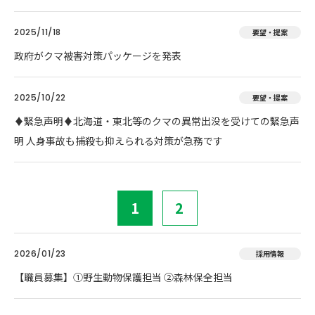
2025/11/18
要望・提案
政府がクマ被害対策パッケージを発表
2025/10/22
要望・提案
♦️緊急声明♦️北海道・東北等のクマの異常出没を受けての緊急声
明 人身事故も捕殺も抑えられる対策が急務です
1
2
2026/01/23
採用情報
【職員募集】①野生動物保護担当 ②森林保全担当