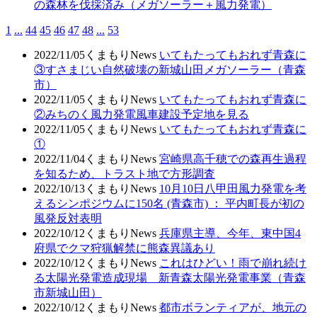
の森林を伐採済み（メガソーラー＋風力発電）
1
...
44
45
46
47
48
...
53
2022/11/05
くまもりNews
いてもたってもおれず青森に
③すさまじい自然破壊の新城山田メガソーラー（青森
市）
2022/11/05
くまもりNews
いてもたってもおれず青森に
②みちのく風力発電風車建設予定地を見る
2022/11/05
くまもりNews
いてもたってもおれず青森に
①
2022/11/04
くまもりNews
宮崎県高千穂での森再生過程
を知るため、トラスト地で方形調査
2022/10/13
くまもりNews
10月10日八甲田風力発電を考
えるシンポジウムに150名 (青森市) ： 平内町長が初の
風発反対表明
2022/10/12
くまもりNews
兵庫県主導、今年、東中国4
府県でクマ狩猟解禁に熊森異議あり
2022/10/12
くまもりNews
これはひどい！雨で崩れ続け
る太陽光発電造成現場 新青森太陽光発電事業（青森
市新城山田）
2022/10/12
くまもりNews
都市ボランティアが、地元の