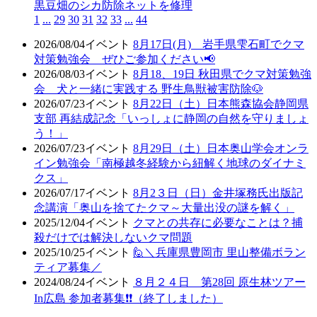
黒豆畑のシカ防除ネットを修理
1
...
29
30
31
32
33
...
44
2026/08/04
イベント
8月17日(月) 岩手県雫石町でクマ
対策勉強会 ぜひご参加ください📢
2026/08/03
イベント
8月18、19日 秋田県でクマ対策勉強
会 犬と一緒に実践する 野生鳥獣被害防除🐶
2026/07/23
イベント
8月22日（土）日本熊森協会静岡県
支部 再結成記念「いっしょに静岡の自然を守りましょ
う！」
2026/07/23
イベント
8月29日（土）日本奥山学会オンラ
イン勉強会「南極越冬経験から紐解く地球のダイナミ
クス」
2026/07/17
イベント
8月2３日（日）金井塚務氏出版記
念講演「奥山を捨てたクマ～大量出没の謎を解く」
2025/12/04
イベント
クマとの共存に必要なことは？捕
殺だけでは解決しないクマ問題
2025/10/25
イベント
🙋＼兵庫県豊岡市 里山整備ボラン
ティア募集／
2024/08/24
イベント
８月２４日 第28回 原生林ツアー
In広島 参加者募集❗❗（終了しました）