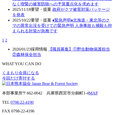
なく喫緊の被害防除への予算重点化を求めます
2025/11/18
要望・提案
政府がクマ被害対策パッケージ
を発表
2025/10/22
要望・提案
♦️緊急声明♦️北海道・東北等のク
マの異常出没を受けての緊急声明 人身事故も捕殺も抑
えられる対策が急務です
1
2
2026/01/23
採用情報
【職員募集】①野生動物保護担当
②森林保全担当
WHAT YOU CAN DO
くまもり会員になる
今回だけ寄付する
本部事業所
〒662-0042
兵庫県西宮市分銅町1-4
MAP
TEL
0798-22-4190
FAX
0798-22-4196