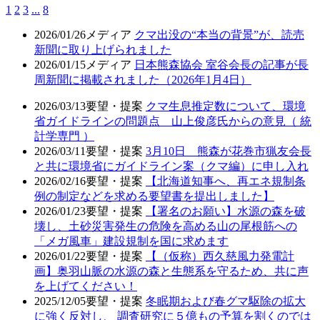
1
2
3
...
8
2026/01/26
メディア
クマ出没の“本当の背景”が、読売
新聞に取り上げられました
2026/01/15
メディア
日本熊森協会 室谷会長の記事が長
周新聞に掲載されました（2026年1月4日）
2026/03/13
要望・提案
クマ生息推定数について、環境
省ガイドラインの問題点 山上俊彦氏からの意見（ 統
計学専門 ）
2026/03/11
要望・提案
3月10日 熊森が花巻市猟友会長
と共に環境省にガイドライン案（クマ編）に申し入れ
2026/02/16
要望・提案
【北海道知事へ、再エネ規制条
例の制定などを求める要望書を提出しました】
2026/01/23
要望・提案
【署名のお願い】水源の森を破
壊し、土砂災害発生の危険を高める山の尾根筋への
「メガ風車」建設規制を国に求めます
2026/01/22
要望・提案
【（仮称）西久慈風力発電計
画】奥羽山脈の水源の森と生態系を守るため、共に声
を上げてください！
2025/12/05
要望・提案
冬眠期および春グマ駆除の拡大
に強く反対し、 調査研究に５億もの予算を割くのでは