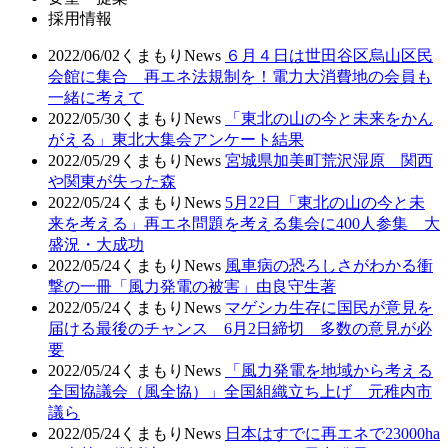
採用情報
2022/06/02
くまもりNews
６月４日は世田谷区烏山区民
会館に集合 再エネ法規制を！電力大消費地の会員も
一緒に考えて
2022/05/30
くまもりNews
「東北の山の今と未来をかん
がえる」東北大集会アンケート結果
2022/05/29
くまもりNews
宮城県加美町荒沢湿原 関西
や関東が失った森
2022/05/24
くまもりNews
5月22日「東北の山の今と未
来を考える」再エネ問題を考える集会に400人参集 大
盛況・大成功
2022/05/24
くまもりNews
風車病の恐ろしさがわかる衝
撃の一冊「風力発電の被害」由良守生著
2022/05/24
くまもりNews
マゲシカ生存に国民が意見を
届ける最後のチャンス 6月2日締切 多数の意見が必
要
2022/05/24
くまもりNews
「風力発電を地域から考える
全国協議会（風全協）」全国組織立ち上げ 元稚内市
議ら
2022/05/24
くまもりNews
日本はすでに再エネで23000ha