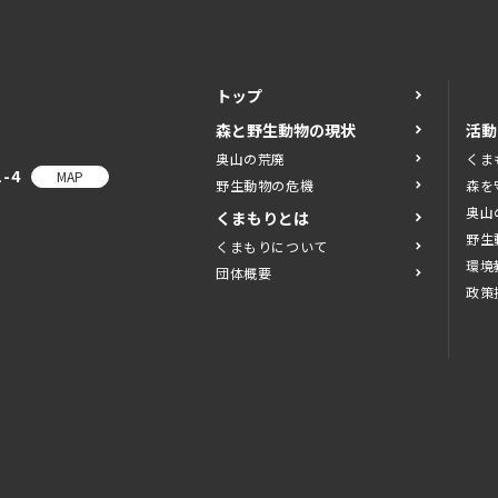
トップ
森と野生動物の現状
活動
奥山の荒廃
くま
-4
MAP
野生動物の危機
森を
奥山
くまもりとは
野生
くまもりについて
環境
団体概要
政策