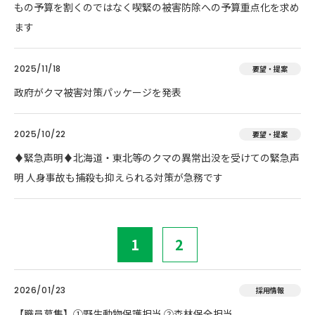
もの予算を割くのではなく喫緊の被害防除への予算重点化を求め
ます
2025/11/18
要望・提案
政府がクマ被害対策パッケージを発表
2025/10/22
要望・提案
♦️緊急声明♦️北海道・東北等のクマの異常出没を受けての緊急声
明 人身事故も捕殺も抑えられる対策が急務です
1
2
2026/01/23
採用情報
【職員募集】①野生動物保護担当 ②森林保全担当