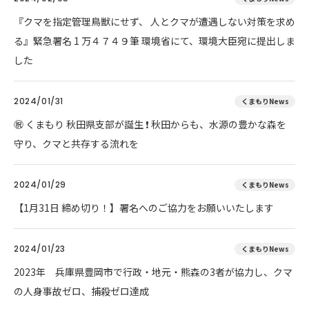
『クマを指定管理鳥獣にせず、 人とクマが遭遇しない対策を求め
る』緊急署名 1 万４７４９筆 環境省にて、環境大臣宛に提出しま
した
2024/01/31
くまもりNews
㊗ くまもり 秋田県支部が誕生 ❗ 秋田からも、水源の豊かな森を
守り、クマと共存する流れを
2024/01/29
くまもりNews
【1月31日 締め切り！】署名へのご協力をお願いいたします
2024/01/23
くまもりNews
2023年 兵庫県豊岡市で行政・地元・熊森の3者が協力し、クマ
の人身事故ゼロ、捕殺ゼロ達成