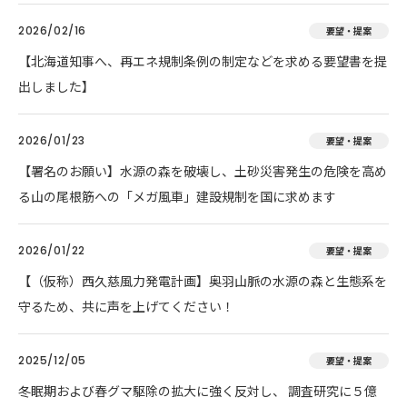
2026/02/16
要望・提案
【北海道知事へ、再エネ規制条例の制定などを求める要望書を提
出しました】
2026/01/23
要望・提案
【署名のお願い】水源の森を破壊し、土砂災害発生の危険を高め
る山の尾根筋への「メガ風車」建設規制を国に求めます
2026/01/22
要望・提案
【（仮称）西久慈風力発電計画】奥羽山脈の水源の森と生態系を
守るため、共に声を上げてください！
2025/12/05
要望・提案
冬眠期および春グマ駆除の拡大に強く反対し、 調査研究に５億