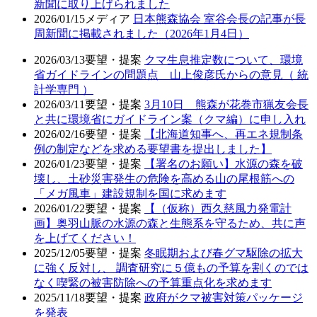
新聞に取り上げられました
2026/01/15
メディア
日本熊森協会 室谷会長の記事が長
周新聞に掲載されました（2026年1月4日）
2026/03/13
要望・提案
クマ生息推定数について、環境
省ガイドラインの問題点 山上俊彦氏からの意見（ 統
計学専門 ）
2026/03/11
要望・提案
3月10日 熊森が花巻市猟友会長
と共に環境省にガイドライン案（クマ編）に申し入れ
2026/02/16
要望・提案
【北海道知事へ、再エネ規制条
例の制定などを求める要望書を提出しました】
2026/01/23
要望・提案
【署名のお願い】水源の森を破
壊し、土砂災害発生の危険を高める山の尾根筋への
「メガ風車」建設規制を国に求めます
2026/01/22
要望・提案
【（仮称）西久慈風力発電計
画】奥羽山脈の水源の森と生態系を守るため、共に声
を上げてください！
2025/12/05
要望・提案
冬眠期および春グマ駆除の拡大
に強く反対し、 調査研究に５億もの予算を割くのでは
なく喫緊の被害防除への予算重点化を求めます
2025/11/18
要望・提案
政府がクマ被害対策パッケージ
を発表