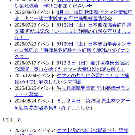
対策勉強会 ぜひご参加ください📢
2026/08/03
イベント
8月18、19日 秋田県でクマ対策勉強
会 犬と一緒に実践する 野生鳥獣被害防除🐶
2026/07/23
イベント
8月22日（土）日本熊森協会静岡県
支部 再結成記念「いっしょに静岡の自然を守りましょ
う！」
2026/07/23
イベント
8月29日（土）日本奥山学会オンラ
イン勉強会「南極越冬経験から紐解く地球のダイナミ
クス」
2026/07/17
イベント
8月2３日（日）金井塚務氏出版記
念講演「奥山を捨てたクマ～大量出没の謎を解く」
2025/12/04
イベント
クマとの共存に必要なことは？捕
殺だけでは解決しないクマ問題
2025/10/25
イベント
🙋＼兵庫県豊岡市 里山整備ボラン
ティア募集／
2024/08/24
イベント
８月２４日 第28回 原生林ツアー
In広島 参加者募集❗❗（終了しました）
1
2
3
...
8
2026/01/26
メディア
クマ出没の“本当の背景”が、読売