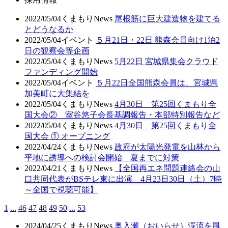
2022/05/04
くまもりNews
尾根筋に巨大建造物を建てる
とどうなるか
2022/05/04
イベント
５月21日・22日 熊森会員向け1泊2
日の観察会等企画
2022/05/04
くまもりNews
5月22日 宮城県集会クラウド
ファンディング開始
2022/05/04
イベント
５月22日全国熊森会員は、宮城県
加美町に大集結を
2022/05/04
くまもりNews
4月30日 第25回くまもり全
国大会② 室谷悠子会長基調報告・本部特別報告など
2022/05/04
くまもりNews
4月30日 第25回くまもり全
国大会 ① オープニング
2022/04/24
くまもりNews
政府が太陽光発電を山林から
平地に誘導への検討会開始 夏までに対策
2022/04/21
くまもりNews
【全国再エネ問題連絡会の山
口共同代表がBSテレ東に出演 4月23日30日（土）7時
～全国で視聴可能】
1
...
46
47
48
49
50
...
53
2024/04/25
くまもりNews
奥入瀬（おいらせ）渓流を風