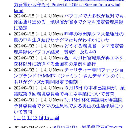
力発電から守ろう Protect the Oirase Stream from a wind
farm!
2024/04/15
くまもりNews
パブコメで大多数が反対でも
原案通り進める 環境省が省令でクマを指定管理鳥獣
に指定
2024/04/15
くまもりNews
昨年の秋田県クマ大量駆除の
嵐の中を生き延びた子グマたちがわずかにいた
2024/04/03
くまもりNews
どうする環境省 クマ指定管
理鳥獣化パブコメ結果 賛成9 反対440
2024/04/03
くまもりNews
祝 4月1日宮城県が再エネを
森林以外に誘導する全国初の条例を施行
2024/04/02
くまもりNews
チャリティー専門ファッショ
ンブランド JAMMIN（ジャミン）さんデザインのくま
もりがグッズが期間限定で復刻！
2024/04/01
くまもりNews
３月15日 杉本和巳議員が、衆
議院第３回環境委員会で再エネ事業について質問
2024/04/01
くまもりNews
3月15日 林佑美議員が参議院
予算委員会でクマの生息地である奥山の生活環境につ
いて質問
1
...
11
12
13
14
15
...
44
2026/08/04
イベント
8月17日(月) 岩手県雫石町でクマ