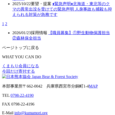
2025/10/22
要望・提案
♦️緊急声明♦️北海道・東北等のク
マの異常出没を受けての緊急声明 人身事故も捕殺も抑
えられる対策が急務です
1
2
2026/01/23
採用情報
【職員募集】①野生動物保護担当
②森林保全担当
ページトップに戻る
WHAT YOU CAN DO
くまもり会員になる
今回だけ寄付する
本部事業所
〒662-0042
兵庫県西宮市分銅町1-4
MAP
TEL
0798-22-4190
FAX
0798-22-4196
E-Mail
info@kumamori.org