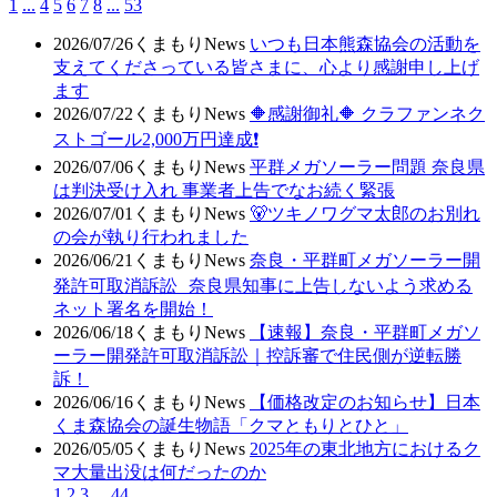
1
...
4
5
6
7
8
...
53
2026/07/26
くまもりNews
いつも日本熊森協会の活動を
支えてくださっている皆さまに、心より感謝申し上げ
ます
2026/07/22
くまもりNews
🔶感謝御礼🔶 クラファンネク
ストゴール2,000万円達成❗
2026/07/06
くまもりNews
平群メガソーラー問題 奈良県
は判決受け入れ 事業者上告でなお続く緊張
2026/07/01
くまもりNews
🐻ツキノワグマ太郎のお別れ
の会が執り行われました
2026/06/21
くまもりNews
奈良・平群町メガソーラー開
発許可取消訴訟 奈良県知事に上告しないよう求める
ネット署名を開始！
2026/06/18
くまもりNews
【速報】奈良・平群町メガソ
ーラー開発許可取消訴訟｜控訴審で住民側が逆転勝
訴！
2026/06/16
くまもりNews
【価格改定のお知らせ】日本
くま森協会の誕生物語「クマともりとひと」
2026/05/05
くまもりNews
2025年の東北地方におけるク
マ大量出没は何だったのか
1
2
3
...
44