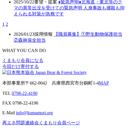
2025/10/22
要望・提案
♦️緊急声明♦️北海道・東北等のク
マの異常出没を受けての緊急声明 人身事故も捕殺も抑
えられる対策が急務です
1
2
2026/01/23
採用情報
【職員募集】①野生動物保護担当
②森林保全担当
WHAT YOU CAN DO
くまもり会員になる
今回だけ寄付する
本部事業所
〒662-0042
兵庫県西宮市分銅町1-4
MAP
TEL
0798-22-4190
FAX
0798-22-4196
E-Mail
info@kumamori.org
再エネ問題連絡会
くまもり会員ページ