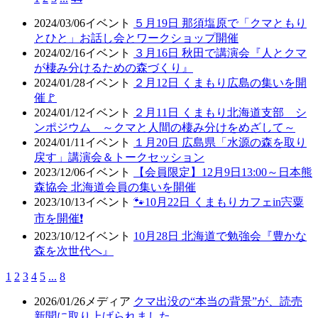
2024/03/06
イベント
５月19日 那須塩原で「クマともり
とひと」お話し会とワークショップ開催
2024/02/16
イベント
３月16日 秋田で講演会『人とクマ
が棲み分けるための森づくり』
2024/01/28
イベント
２月12日 くまもり広島の集いを開
催🚩
2024/01/12
イベント
２月11日 くまもり北海道支部 シ
ンポジウム ～クマと人間の棲み分けをめざして～
2024/01/11
イベント
１月20日 広島県「水源の森を取り
戻す」講演会＆トークセッション
2023/12/06
イベント
【会員限定】12月9日13:00～日本熊
森協会 北海道会員の集いを開催
2023/10/13
イベント
🐾10月22日 くまもりカフェin宍粟
市を開催❗
2023/10/12
イベント
10月28日 北海道で勉強会『豊かな
森を次世代へ』
1
2
3
4
5
...
8
2026/01/26
メディア
クマ出没の“本当の背景”が、読売
新聞に取り上げられました