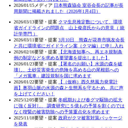
2026/01/15
メディア
日本熊森協会 室谷会長の記事が長
周新聞に掲載されました（2026年1月4日）
2026/03/13
要望・提案
クマ生息推定数について、環境
省ガイドラインの問題点 山上俊彦氏からの意見（ 統
計学専門 ）
2026/03/11
要望・提案
3月10日 熊森が花巻市猟友会長
と共に環境省にガイドライン案（クマ編）に申し入れ
2026/02/16
要望・提案
【北海道知事へ、再エネ規制条
例の制定などを求める要望書を提出しました】
2026/01/23
要望・提案
【署名のお願い】水源の森を破
壊し、土砂災害発生の危険を高める山の尾根筋への
「メガ風車」建設規制を国に求めます
2026/01/22
要望・提案
【（仮称）西久慈風力発電計
画】奥羽山脈の水源の森と生態系を守るため、共に声
を上げてください！
2025/12/05
要望・提案
冬眠期および春グマ駆除の拡大
に強く反対し、 調査研究に５億もの予算を割くのでは
なく喫緊の被害防除への予算重点化を求めます
2025/11/18
要望・提案
政府がクマ被害対策パッケージ
を発表