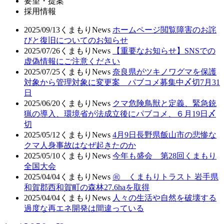
要望・提案
採用情報
2025/09/13
くまもりNews
ホームページ閲覧障害のお詫
びと復旧についてのお知らせ
2025/07/26
くまもりNews
【重要なお知らせ】SNSでの
虚偽情報にご注意ください
2025/07/25
くまもりNews
奈良県がツキノワグマを保護
対象から管理対象に変更案 パブコメ募集中〆切7月31
日
2025/06/20
くまもりNews
クマ危険鳥獣と定義、緊急銃
猟の導入、環境省が法成立後にパブコメ、６月19日〆
切
2025/05/12
くまもりNews
4月9日長野県飯山市の悲惨な
クマ人身事故はなぜ起きたのか
2025/05/10
くまもりNews
今年も盛会 第28回くまもり
全国大会
2025/04/04
くまもりNews
㊗ くまもりトラスト 岩手県
和賀郡西和賀町の森林27.6haを取得
2025/04/04
くまもりNews
人々の生活や自然を破壊する
過度な再エネ開発は間違っている