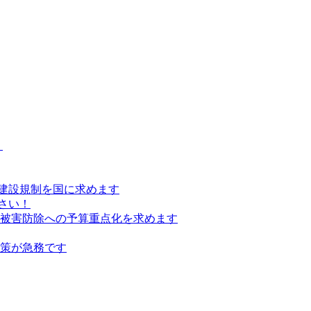
）
建設規制を国に求めます
さい！
の被害防除への予算重点化を求めます
対策が急務です