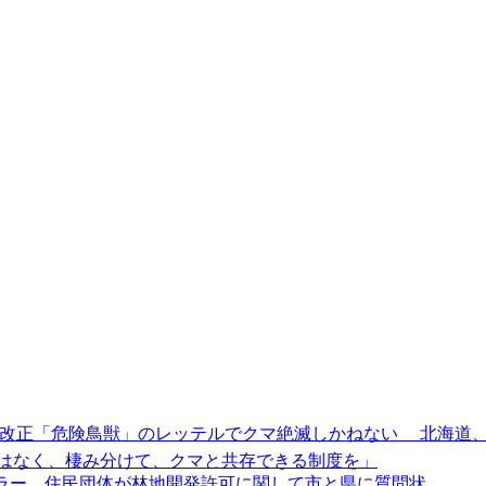
護管理法改正「危険鳥獣」のレッテルでクマ絶滅しかねない 北海
はなく、棲み分けて、クマと共存できる制度を」
ラー 住民団体が林地開発許可に関して市と県に質問状