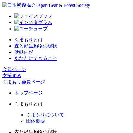
くまもりとは
森と野生動物の現状
活動内容
あなたにできること
会員ページ
支援する
くまもり会員ページ
トップページ
くまもりとは
くまもりについて
団体概要
森と野生動物の現状