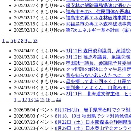
2025/02/27
くまもりNews
保安林の解除事務迅速は消せた
2025/02/21
くまもりNews
福島市その3 住民団体が吾妻
2025/02/17
くまもりNews
福島市の再エネ森林破壊事業に
2025/02/15
くまもりNews
㊗️福島市の再エネ森林破壊事
2025/02/13
くまもりNews
第7次エネルギー基本計画（案
1
...
5
6
7
8
9
...
53
2024/04/01
くまもりNews
3月12日 森田俊和議員、衆
2024/03/30
くまもりNews
3月12日 篠原孝議員、衆議
2024/03/15
くまもりNews
串田誠一議員、参議院予算委
2024/03/11
くまもりNews
クマ問題の解決にクマ生息推
2024/03/07
くまもりNews
昔を知らない若い人たちに、
2024/03/07
くまもりNews
母を探して走り回るくくり罠
2024/03/03
くまもりNews
春到来！とよくん、目覚めまし
2024/02/23
くまもりNews
2月11日 北海道支部主催 
1
...
12
13
14
15
16
...
44
2026/08/04
イベント
8月17日(月) 岩手県雫石町でクマ
2026/08/03
イベント
8月18、19日 秋田県でクマ対策勉
2026/07/23
イベント
8月22日（土）日本熊森協会静岡県
2026/07/23
イベント
8月29日（土）日本奥山学会オン