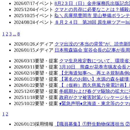
2026/07/17
イベント
8月2３日（日）金井塚務氏出版記
2025/12/04
イベント
クマとの共存に必要なことは？捕殺
2025/10/25
イベント
🙋＼兵庫県豊岡市 里山整備ボラン
2024/08/24
イベント
８月２４日 第28回 原生林ツアーI
1
2
3
...
8
2026/01/26
メディア
クマ出没の“本当の背景”が、読売
2026/01/15
メディア
日本熊森協会 室谷会長の記事が長周新
2026/03/13
要望・提案
クマ生息推定数について、環境省
2026/03/11
要望・提案
3月10日 熊森が花巻市猟友会
2026/02/16
要望・提案
【北海道知事へ、再エネ規制条例
2026/01/23
要望・提案
【署名のお願い】水源の森を破壊
2026/01/22
要望・提案
【（仮称）西久慈風力発電計画】
2025/12/05
要望・提案
冬眠期および春グマ駆除の拡大に
2025/11/18
要望・提案
政府がクマ被害対策パッケージを
2025/10/22
要望・提案
♦️緊急声明♦️北海道・東北等の
1
2
2026/01/23
採用情報
【職員募集】①野生動物保護担当 