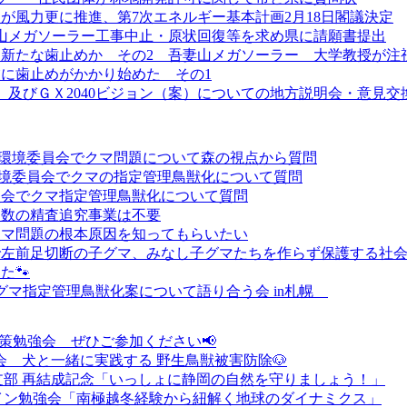
が風力更に推進、第7次エネルギー基本計画2月18日閣議決定
山メガソーラー工事中止・原状回復等を求め県に請願書提出
新たな歯止めか その2 吾妻山メガソーラー 大学教授が注
業に歯止めがかかり始めた その1
）及びＧＸ2040ビジョン（案）についての地方説明会・意見交
議院環境委員会でクマ問題について森の視点から質問
院環境委員会でクマの指定管理鳥獣化について質問
員会でクマ指定管理鳥獣化について質問
定数の精査追究事業は不要
クマ問題の根本原因を知ってもらいたい
で左前足切断の子グマ、みなし子グマたちを作らず保護する社
た🐾
ヒグマ指定管理鳥獣化案について語り合う会 in札幌
対策勉強会 ぜひご参加ください📢
強会 犬と一緒に実践する 野生鳥獣被害防除🐶
支部 再結成記念「いっしょに静岡の自然を守りましょう！」
ライン勉強会「南極越冬経験から紐解く地球のダイナミクス」