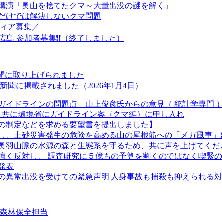
念講演「奥山を捨てたクマ～大量出没の謎を解く」
だけでは解決しないクマ問題
ティア募集／
n広島 参加者募集❗❗（終了しました）
新聞に取り上げられました
聞に掲載されました（2026年1月4日）
ガイドラインの問題点 山上俊彦氏からの意見（ 統計学専門 
長と共に環境省にガイドライン案（クマ編）に申し入れ
の制定などを求める要望書を提出しました】
し、土砂災害発生の危険を高める山の尾根筋への「メガ風車」
奥羽山脈の水源の森と生態系を守るため、共に声を上げてくだ
強く反対し、 調査研究に５億もの予算を割くのではなく喫緊
発表
クマの異常出没を受けての緊急声明 人身事故も捕殺も抑えられる
②森林保全担当