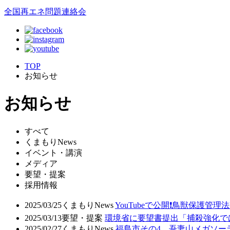
全国再エネ問題連絡会
TOP
お知らせ
お知らせ
すべて
くまもりNews
イベント・講演
メディア
要望・提案
採用情報
2025/03/25
くまもりNews
YouTubeで公開❗鳥獣保
2025/03/13
要望・提案
環境省に要望書提出「捕殺強化で
2025/02/27
くまもりNews
福島市その4 吾妻山メガソー