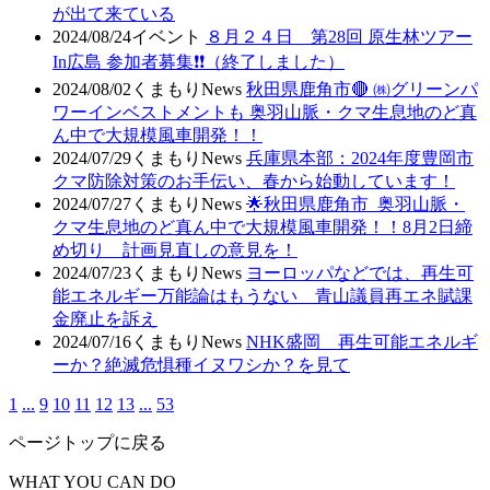
が出て来ている
2024/08/24
イベント
８月２４日 第28回 原生林ツアー
In広島 参加者募集❗❗（終了しました）
2024/08/02
くまもりNews
秋田県鹿角市🔴 ㈱グリーンパ
ワーインベストメントも 奥羽山脈・クマ生息地のど真
ん中で大規模風車開発！！
2024/07/29
くまもりNews
兵庫県本部：2024年度豊岡市
クマ防除対策のお手伝い、春から始動しています！
2024/07/27
くまもりNews
🌟秋田県鹿角市 奥羽山脈・
クマ生息地のど真ん中で大規模風車開発！！8月2日締
め切り 計画見直しの意見を！
2024/07/23
くまもりNews
ヨーロッパなどでは、再生可
能エネルギー万能論はもうない 青山議員再エネ賦課
金廃止を訴え
2024/07/16
くまもりNews
NHK盛岡 再生可能エネルギ
ーか？絶滅危惧種イヌワシか？を見て
1
...
9
10
11
12
13
...
53
ページトップに戻る
WHAT YOU CAN DO