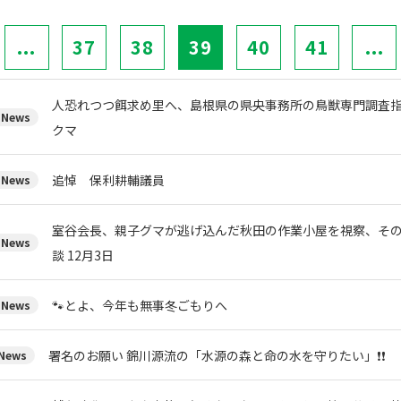
...
37
38
39
40
41
...
人恐れつつ餌求め里へ、島根県の県央事務所の鳥獣専門調査
News
クマ
追悼 保利耕輔議員
News
室谷会長、親子グマが逃げ込んだ秋田の作業小屋を視察、そ
News
談 12月3日
🐾とよ、今年も無事冬ごもりへ
News
署名のお願い 錦川源流の「水源の森と命の水を守りたい」❗❗
ews