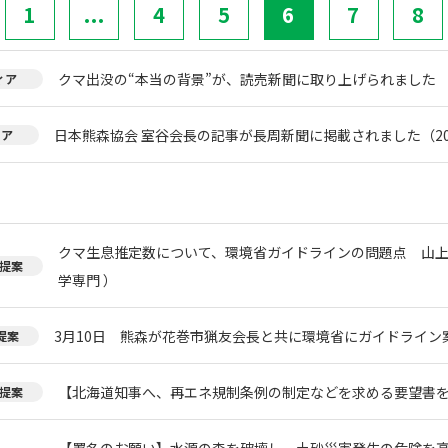
1
...
4
5
6
7
8
クマ出没の“本当の背景”が、読売新聞に取り上げられました
ィア
日本熊森協会 室谷会長の記事が長周新聞に掲載されました（20
ィア
クマ生息推定数について、環境省ガイドラインの問題点 山上
提案
学専門 ）
3月10日 熊森が花巻市猟友会長と共に環境省にガイドライン
提案
【北海道知事へ、再エネ規制条例の制定などを求める要望書
提案
【署名のお願い】水源の森を破壊し、土砂災害発生の危険を