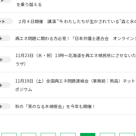
を乗り越える
２月４日開催 講演 ”今 わたしたちが生かされている”森と
ント
再エネ問題に関わる方必見！「日本弁護士連合会 オンライン
ト
11月23日（水・祝）13時～北海道を再エネ植民地にさせない
ト
ラザ）
11月19日（土）全国再エネ問題連絡会（事務局：熊森）ネッ
ト
ポジウム
秋の「実のなる木植樹会」を今年も開催！
ト