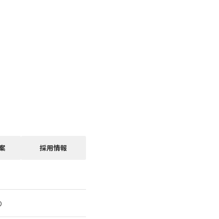
案
採用情報
り