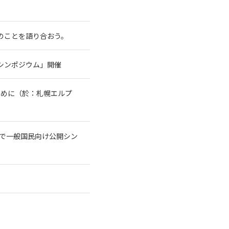
水のことを語り合おう。
シンポジウム」開催
ために（於：札幌エルプ
トで一般国民向け公開シン