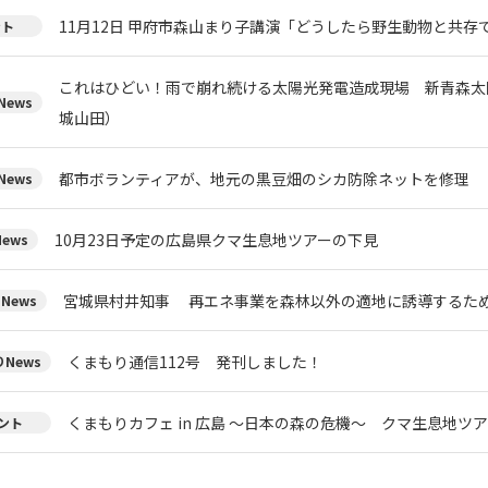
11月12日 甲府市森山まり子講演「どうしたら野生動物と共存
ント
これはひどい！雨で崩れ続ける太陽光発電造成現場 新青森太
ews
城山田）
都市ボランティアが、地元の黒豆畑のシカ防除ネットを修理
ews
10月23日予定の広島県クマ生息地ツアーの下見
ews
宮城県村井知事 再エネ事業を森林以外の適地に誘導するた
News
くまもり通信112号 発刊しました！
News
くまもりカフェ in 広島 ～日本の森の危機～ クマ生息地ツ
ント