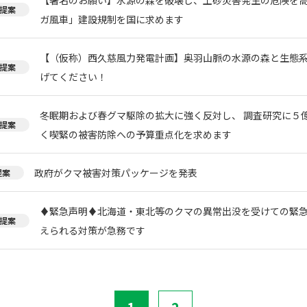
提案
ガ風車」建設規制を国に求めます
【（仮称）西久慈風力発電計画】奥羽山脈の水源の森と生態
提案
げてください！
冬眠期および春グマ駆除の拡大に強く反対し、 調査研究に５
提案
く喫緊の被害防除への予算重点化を求めます
政府がクマ被害対策パッケージを発表
提案
♦️緊急声明♦️北海道・東北等のクマの異常出没を受けての緊
提案
えられる対策が急務です