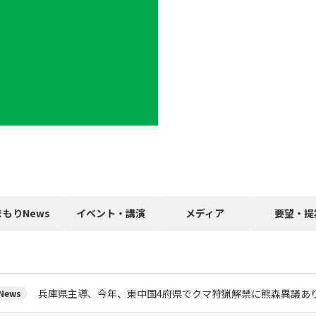
まもりNews
イベント・講演
メディア
要望・提
兵庫県主導、今年、東中国4府県でクマ狩猟解禁に熊森異議あ
ews