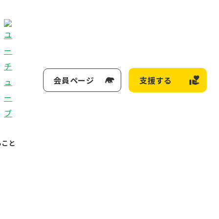
会員ページ
支援する
ること