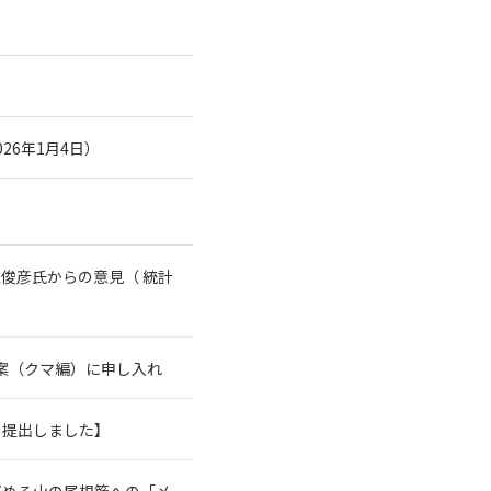
26年1月4日）
俊彦氏からの意見（ 統計
案（クマ編）に申し入れ
を提出しました】
高める山の尾根筋への「メ