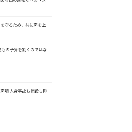
系を守るため、共に声を上
億もの予算を割くのではな
急声明 人身事故も捕殺も抑