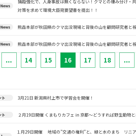
捕殺強化で、人身事故は無くならない！クマとの棲み分け・
News
対策を求めて環境大臣宛要望書を提出！！
熊森本部が秋田県のクマ出没現場と背後の山を顧問研究者と視察
News
熊森本部が秋田県のクマ出没現場と背後の山を顧問研究者と視察
News
...
14
15
16
17
18
...
3月21日 新潟県村上市で学習会を開催！
ント
２月19日開催 くまもりカフェ in 京都～どうすれば野生動物
ント
１月29日開催 地域の”交通の権利”と、緑と水のまち リニ
ント