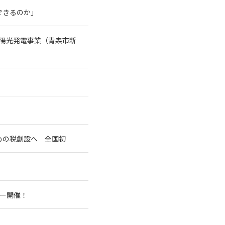
できるのか」
陽光発電事業（青森市新
めの税創設へ 全国初
アー開催！