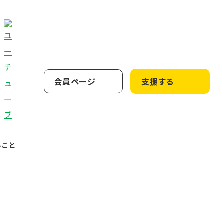
会員ページ
支援する
ること