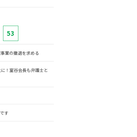
53
電事業の撤退を求める
止に！室谷会長も弁護士と
較です