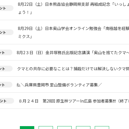
8月22日（土）日本熊森協会静岡県支部 再結成記念「いっし
ント
ょう！」
8月29日（土）日本奥山学会オンライン勉強会「南極越冬経
ント
ミクス」
8月2３日（日）金井塚務氏出版記念講演「奥山を捨てたクマ
ント
クマとの共存に必要なことは？捕殺だけでは解決しないクマ
ント
🙋＼兵庫県豊岡市 里山整備ボランティア募集／
ント
８月２４日 第28回 原生林ツアーIn広島 参加者募集❗❗（終
ント