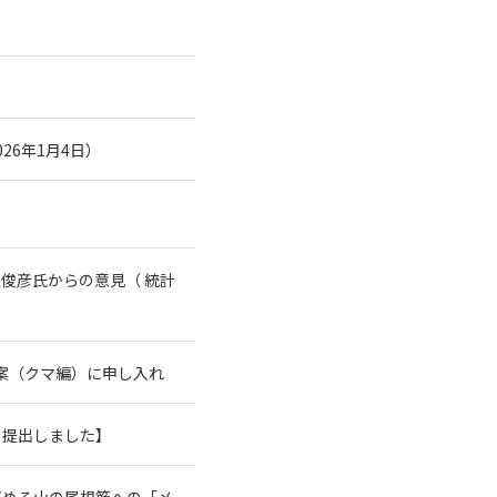
26年1月4日）
俊彦氏からの意見（ 統計
案（クマ編）に申し入れ
を提出しました】
高める山の尾根筋への「メ