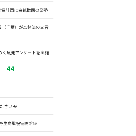
発電計画に白紙撤回の姿勢
員（千葉）が森林法の文言
のく風発アンケートを実施
44
ださい📢
野生鳥獣被害防除🐶