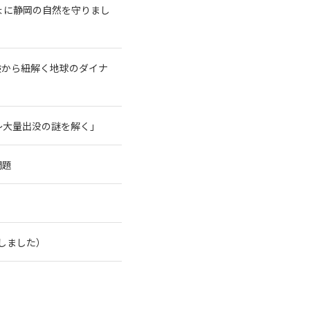
ょに静岡の自然を守りまし
験から紐解く地球のダイナ
～大量出没の謎を解く」
問題
了しました）