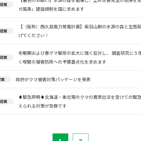
提案
ガ風車」建設規制を国に求めます
【（仮称）西久慈風力発電計画】奥羽山脈の水源の森と生態
提案
げてください！
冬眠期および春グマ駆除の拡大に強く反対し、 調査研究に５
提案
く喫緊の被害防除への予算重点化を求めます
政府がクマ被害対策パッケージを発表
提案
♦️緊急声明♦️北海道・東北等のクマの異常出没を受けての緊
提案
えられる対策が急務です