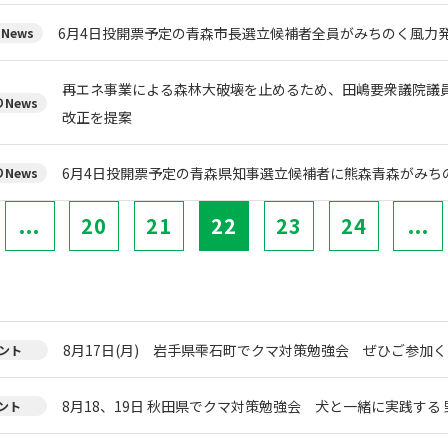
6月4日投開票予定の青森市長選立候補者全員がみちのく風力
News
再エネ事業による森林大破壊を止めるため、田嶋要衆議院議
News
改正を提案
6月4日投開票予定の青森県知事選立候補者に熊森青森がみち
News
...
20
21
22
23
24
...
8月17日(月) 岩手県雫石町でクマ対策勉強会 ぜひご参加く
ント
8月18、19日 秋田県でクマ対策勉強会 犬と一緒に実践する 
ント