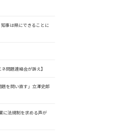
、知事は県にできることに
エネ問題連絡会が訴え】
問題を問い直す」立澤史郎
業に法規制を求める声が