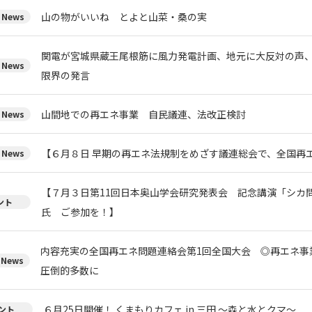
山の物がいいね とよと山菜・桑の実
News
関電が宮城県蔵王尾根筋に風力発電計画、地元に大反対の声
News
限界の発言
山間地での再エネ事業 自民議連、法改正検討
News
【６月８日 早期の再エネ法規制をめざす議連総会で、全国再
News
【７月３日第11回日本奥山学会研究発表会 記念講演「シカ
ント
氏 ご参加を！】
内容充実の全国再エネ問題連絡会第1回全国大会 ◎再エネ事
News
圧倒的多数に
６月25日開催！ くまもりカフェ in 三田 ～森と水とクマ～
ント