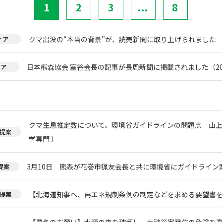
1
2
3
...
8
クマ出没の“本当の背景”が、読売新聞に取り上げられました
ィア
日本熊森協会 室谷会長の記事が長周新聞に掲載されました（20
ィア
クマ生息推定数について、環境省ガイドラインの問題点 山上
提案
学専門 ）
3月10日 熊森が花巻市猟友会長と共に環境省にガイドライン
提案
【北海道知事へ、再エネ規制条例の制定などを求める要望書
提案
【署名のお願い】水源の森を破壊し、土砂災害発生の危険を