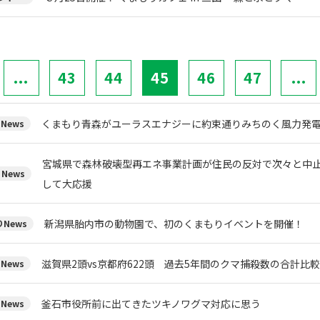
...
43
44
45
46
47
...
くまもり青森がユーラスエナジーに約束通りみちのく風力発
News
宮城県で森林破壊型再エネ事業計画が住民の反対で次々と中
News
して大応援
新潟県胎内市の動物園で、初のくまもりイベントを開催！
News
滋賀県2頭vs京都府622頭 過去5年間のクマ捕殺数の合計比
News
釜石市役所前に出てきたツキノワグマ対応に思う
News