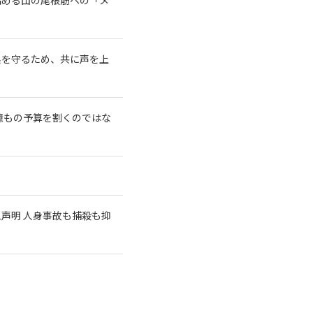
系を守るため、共に声を上
億もの予算を割くのではな
急声明 人身事故も捕殺も抑