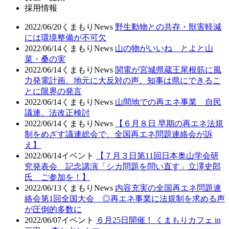
採用情報
2022/06/20
くまもりNews
野生動物との共存・獣害軽減
には環境整備が不可欠
2022/06/14
くまもりNews
山の物がいいね とよと山
菜・桑の実
2022/06/14
くまもりNews
関電が宮城県蔵王尾根筋に風
力発電計画、地元に大反対の声、知事は県にできるこ
とに限界の発言
2022/06/14
くまもりNews
山間地での再エネ事業 自民
議連、法改正検討
2022/06/14
くまもりNews
【６月８日 早期の再エネ法規
制をめざす議連総会で、全国再エネ問題連絡会が訴
え】
2022/06/14
イベント
【７月３日第11回日本奥山学会研
究発表会 記念講演「シカ問題を問い直す」立澤史郎
氏 ご参加を！】
2022/06/13
くまもりNews
内容充実の全国再エネ問題連
絡会第1回全国大会 ◎再エネ事業に法規制を求める声
が圧倒的多数に
2022/06/07
イベント
６月25日開催！ くまもりカフェ in