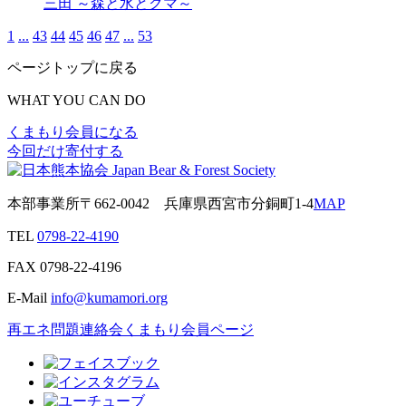
三田 ～森と水とクマ～
1
...
43
44
45
46
47
...
53
ページトップに戻る
WHAT YOU CAN DO
くまもり会員になる
今回だけ寄付する
本部事業所
〒662-0042
兵庫県西宮市分銅町1-4
MAP
TEL
0798-22-4190
FAX
0798-22-4196
E-Mail
info@kumamori.org
再エネ問題連絡会
くまもり会員ページ