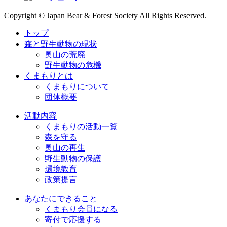
Copyright © Japan Bear & Forest Society All Rights Reserved.
トップ
森と野生動物の現状
奥山の荒廃
野生動物の危機
くまもりとは
くまもりについて
団体概要
活動内容
くまもりの活動一覧
森を守る
奥山の再生
野生動物の保護
環境教育
政策提言
あなたにできること
くまもり会員になる
寄付で応援する