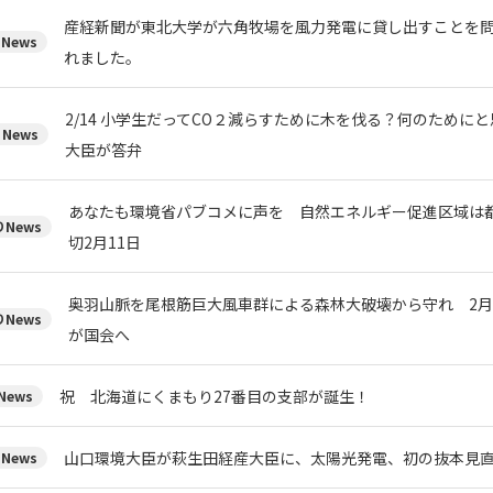
産経新聞が東北大学が六角牧場を風力発電に貸し出すことを
News
れました。
2/14 小学生だってCO２減らすために木を伐る？何のために
News
大臣が答弁
あなたも環境省パブコメに声を 自然エネルギー促進区域は
News
切2月11日
奥羽山脈を尾根筋巨大風車群による森林大破壊から守れ 2月
News
が国会へ
祝 北海道にくまもり27番目の支部が誕生！
ews
山口環境大臣が萩生田経産大臣に、太陽光発電、初の抜本見
News