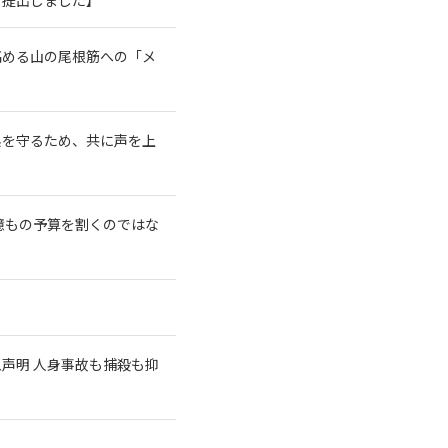
高める山の尾根筋への「メ
系を守るため、共に声を上
億もの予算を割くのではな
急声明 人身事故も捕殺も抑