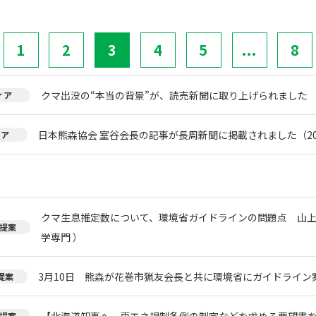
1
2
3
4
5
...
8
クマ出没の“本当の背景”が、読売新聞に取り上げられました
ィア
日本熊森協会 室谷会長の記事が長周新聞に掲載されました（20
ィア
クマ生息推定数について、環境省ガイドラインの問題点 山上
提案
学専門 ）
3月10日 熊森が花巻市猟友会長と共に環境省にガイドライン
提案
【北海道知事へ、再エネ規制条例の制定などを求める要望書
提案