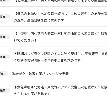
【署名のお願い】水源の森を破壊し、土砂災害発生の危険を
提案
ガ風車」建設規制を国に求めます
【（仮称）西久慈風力発電計画】奥羽山脈の水源の森と生態
提案
げてください！
冬眠期および春グマ駆除の拡大に強く反対し、 調査研究に５
提案
く喫緊の被害防除への予算重点化を求めます
政府がクマ被害対策パッケージを発表
提案
♦️緊急声明♦️北海道・東北等のクマの異常出没を受けての緊
提案
えられる対策が急務です