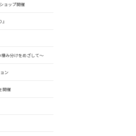
クショップ開催
り』
の棲み分けをめざして～
ション
を開催