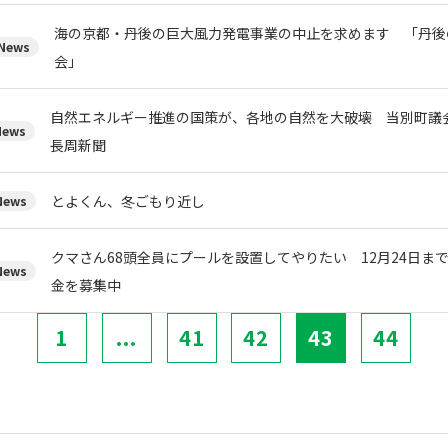
海の京都・丹後の巨大風力発電事業の中止を求めます 「丹後
ews
会」
自然エネルギー推進の国策が、各地の自然を大破壊 当別町
ews
長周新聞
とよくん、冬ごもり近し
ews
クマさん68頭全員にプールを設置してやりたい 12月24日ま
ews
金を募集中
1
...
41
42
43
44