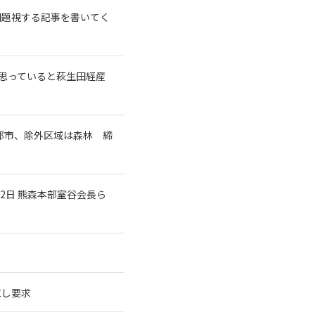
問題視する記事を書いてく
と思っていると萩生田経産
都市、除外区域は森林 締
2日 熊森本部室谷会長ら
直し要求