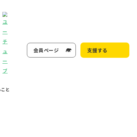
会員ページ
支援する
ること