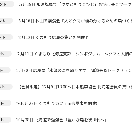
５月19日 那須塩原で「クマともりとひと」お話し会とワー
ント
３月16日 秋田で講演会『人とクマが棲み分けるための森づく
ント
２月12日 くまもり広島の集いを開催🚩
ント
２月11日 くまもり北海道支部 シンポジウム ～クマと人間
ント
１月20日 広島県「水源の森を取り戻す」講演会＆トークセッ
ト
【会員限定】12月9日13:00～日本熊森協会 北海道会員の集い
ント
🐾10月22日 くまもりカフェin宍粟市を開催❗
ント
10月28日 北海道で勉強会『豊かな森を次世代へ』
ント