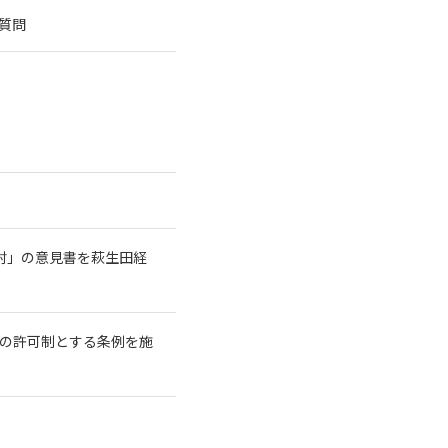
質問
討」の意見書を萩生田経
長の許可制とする条例を施