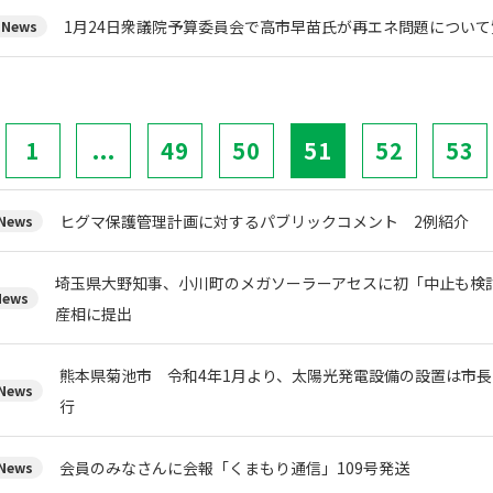
1月24日衆議院予算委員会で高市早苗氏が再エネ問題について
News
1
...
49
50
51
52
53
ヒグマ保護管理計画に対するパブリックコメント 2例紹介
ews
埼玉県大野知事、小川町のメガソーラーアセスに初「中止も検
ews
産相に提出
熊本県菊池市 令和4年1月より、太陽光発電設備の設置は市
ews
行
会員のみなさんに会報「くまもり通信」109号発送
ews