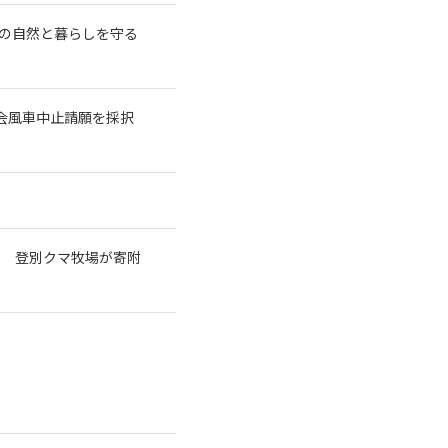
の自然と暮らしを守る
議会風車中止請願を採択
で 登別クマ牧場が寄附