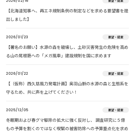
2026/02/16
要望・提案
【北海道知事へ、再エネ規制条例の制定などを求める要望書を提
出しました】
2026/01/23
要望・提案
【署名のお願い】水源の森を破壊し、土砂災害発生の危険を高め
る山の尾根筋への「メガ風車」建設規制を国に求めます
2026/01/22
要望・提案
【（仮称）西久慈風力発電計画】奥羽山脈の水源の森と生態系を
守るため、共に声を上げてください！
2025/12/05
要望・提案
冬眠期および春グマ駆除の拡大に強く反対し、 調査研究に５億
もの予算を割くのではなく喫緊の被害防除への予算重点化を求め