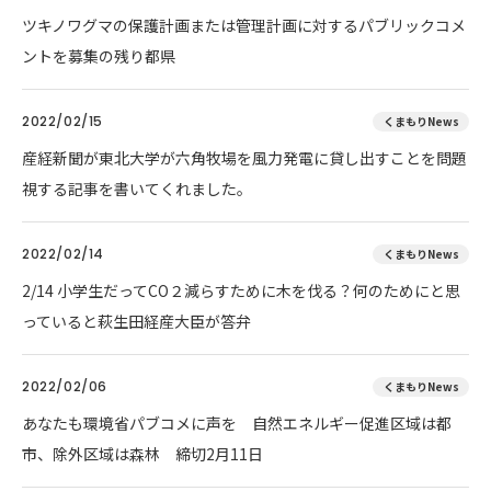
ツキノワグマの保護計画または管理計画に対するパブリックコメ
ントを募集の残り都県
2022/02/15
くまもりNews
産経新聞が東北大学が六角牧場を風力発電に貸し出すことを問題
視する記事を書いてくれました。
2022/02/14
くまもりNews
2/14 小学生だってCO２減らすために木を伐る？何のためにと思
っていると萩生田経産大臣が答弁
2022/02/06
くまもりNews
あなたも環境省パブコメに声を 自然エネルギー促進区域は都
市、除外区域は森林 締切2月11日