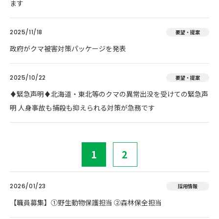
ます
2025/11/18
要望・提案
政府がクマ被害対策パッケージを発表
2025/10/22
要望・提案
♦️緊急声明♦️北海道・東北等のクマの異常出没を受けての緊急声
明 人身事故も捕殺も抑えられる対策が急務です
1
2
2026/01/23
採用情報
【職員募集】①野生動物保護担当 ②森林保全担当