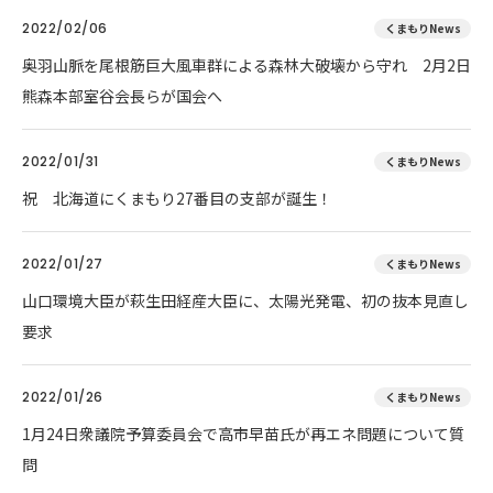
2022/02/06
くまもりNews
奥羽山脈を尾根筋巨大風車群による森林大破壊から守れ 2月2日
熊森本部室谷会長らが国会へ
2022/01/31
くまもりNews
祝 北海道にくまもり27番目の支部が誕生！
2022/01/27
くまもりNews
山口環境大臣が萩生田経産大臣に、太陽光発電、初の抜本見直し
要求
2022/01/26
くまもりNews
1月24日衆議院予算委員会で高市早苗氏が再エネ問題について質
問