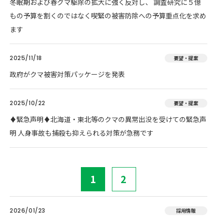
冬眠期および春グマ駆除の拡大に強く反対し、 調査研究に５億
もの予算を割くのではなく喫緊の被害防除への予算重点化を求め
ます
2025/11/18
要望・提案
政府がクマ被害対策パッケージを発表
2025/10/22
要望・提案
♦️緊急声明♦️北海道・東北等のクマの異常出没を受けての緊急声
明 人身事故も捕殺も抑えられる対策が急務です
1
2
2026/01/23
採用情報