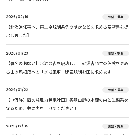
2026/02/16
要望・提案
【北海道知事へ、再エネ規制条例の制定などを求める要望書を提
出しました】
2026/01/23
要望・提案
【署名のお願い】水源の森を破壊し、土砂災害発生の危険を高め
る山の尾根筋への「メガ風車」建設規制を国に求めます
2026/01/22
要望・提案
【（仮称）西久慈風力発電計画】奥羽山脈の水源の森と生態系を
守るため、共に声を上げてください！
2025/12/05
要望・提案