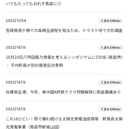
いてもたってもおれず青森に①
2022/11/04
くまもりNews
宮崎県高千穂での森再生過程を知るため、トラスト地で方形調査
2022/10/13
くまもりNews
10月10日八甲田風力発電を考えるシンポジウムに150名 (青森市)
： 平内町長が初の風発反対表明
2022/10/12
くまもりNews
兵庫県主導、今年、東中国4府県でクマ狩猟解禁に熊森異議あり
2022/10/12
くまもりNews
これはひどい！雨で崩れ続ける太陽光発電造成現場 新青森太陽
光発電事業（青森市新城山田）