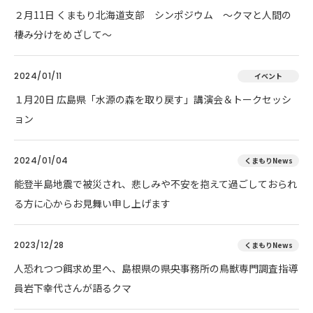
２月11日 くまもり北海道支部 シンポジウム ～クマと人間の
棲み分けをめざして～
2024/01/11
イベント
１月20日 広島県「水源の森を取り戻す」講演会＆トークセッシ
ョン
2024/01/04
くまもりNews
能登半島地震で被災され、悲しみや不安を抱えて過ごしておられ
る方に心からお見舞い申し上げます
2023/12/28
くまもりNews
人恐れつつ餌求め里へ、島根県の県央事務所の鳥獣専門調査指導
員岩下幸代さんが語るクマ