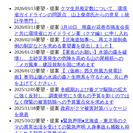
2026/03/13
要望・提案
クマ生息推定数について、環境
省ガイドラインの問題点 山上俊彦氏からの意見（ 統
計学専門 ）
2026/03/11
要望・提案
3月10日 熊森が花巻市猟友会長
と共に環境省にガイドライン案（クマ編）に申し入れ
2026/02/16
要望・提案
【北海道知事へ、再エネ規制条
例の制定などを求める要望書を提出しました】
2026/01/23
要望・提案
【署名のお願い】水源の森を破
壊し、土砂災害発生の危険を高める山の尾根筋への
「メガ風車」建設規制を国に求めます
2026/01/22
要望・提案
【（仮称）西久慈風力発電計
画】奥羽山脈の水源の森と生態系を守るため、共に声
を上げてください！
2025/12/05
要望・提案
冬眠期および春グマ駆除の拡大
に強く反対し、 調査研究に５億もの予算を割くのでは
なく喫緊の被害防除への予算重点化を求めます
2025/11/18
要望・提案
政府がクマ被害対策パッケージ
を発表
2025/10/22
要望・提案
♦️緊急声明♦️北海道・東北等のク
マの異常出没を受けての緊急声明 人身事故も捕殺も抑