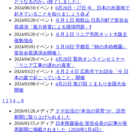
どうなるのか』(終了しました）
2024/06/10
イベント
6月26日・27日 今、日本の水源地で
起きていることを知りましょう会🗾
2024/05/20
イベント
６月１日 和歌山 日高川町で室谷会
長講演「風力発電による環境問題」❗
2024/05/20
イベント
６月２日 リニア市民ネット大阪主
催勉強会
2024/05/01
イベント
５月18日 宇都宮『柿の木幼稚園』
室谷会長講演会開催！
2024/04/26
イベント
4月28日 緊急オンラインセミナー
「リニア工事の遅れの真実」
2024/03/21
イベント
４月２４日 広島市でお話会「今 日
本の森で起こっていること」開催
2024/03/08
イベント
4月21日 第27回 くまもり全国大会
開催
1
2
3
4
...
8
2026/01/26
メディア
クマ出没の“本当の背景”が、読売
新聞に取り上げられました
2026/01/15
メディア
日本熊森協会 室谷会長の記事が長
周新聞に掲載されました（2026年1月4日）