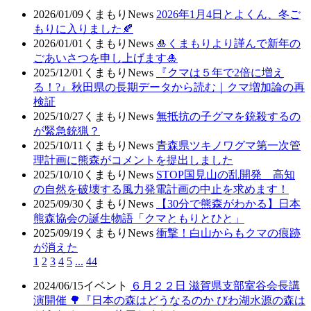
2026/01/09
くまもりNews
2026年1月4日とよくん、冬ご
もりに入りました🍂
2026/01/01
くまもりNews
🎍くまもりより謹んで新年の
ごあいさつを申し上げます🎍
2025/12/01
くまもりNews
『クマは５年で2倍に増え
る！?』秋田県の長期データから読む｜クマ増加論の再
検証
2025/10/27
くまもりNews
無抵抗の子グマを銃殺するの
が緊急銃猟？
2025/10/11
くまもりNews
青森県ツキノワグマ第一次管
理計画に熊森がコメントを提出しました
2025/10/10
くまもりNews
STOP国見山の乱開発 高知
の自然を破壊する風力発電計画の中止を求めます！
2025/09/30
くまもりNews
【30分で熊森がわかる】日本
熊森協会の誕生物語「クマともりとひと」
2025/09/19
くまもりNews
衝撃！白山からもクマの痕跡
が消えた
1
2
3
4
5
...
44
2024/06/15
イベント
６月２２日 滋賀県支部室谷会長講
演開催 🌳『日本の森はどうなるのか びわ湖水源の森は