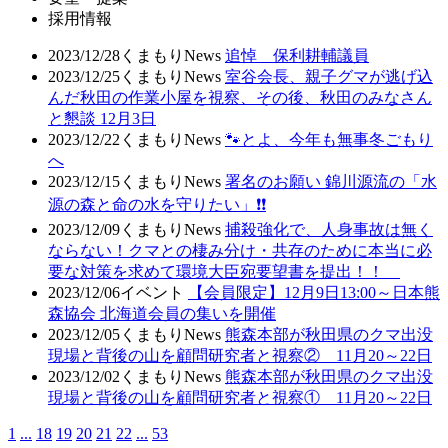
採用情報
2023/12/28
くまもりNews
追悼 保利耕輔議員
2023/12/25
くまもりNews
室谷会長、親子グマが逃げ込
んだ秋田の作業小屋を視察、その後、秋田のみなさん
と懇談 12月3日
2023/12/22
くまもりNews
🐾とよ、今年も無事冬ごもり
へ
2023/12/15
くまもりNews
署名のお願い 錦川源流の「水
源の森と命の水を守りたい」❗❗
2023/12/09
くまもりNews
捕殺強化で、人身事故は無く
ならない！クマとの棲み分け・共存のために本当に必
要な対策を求めて環境大臣宛要望書を提出！！
2023/12/06
イベント
【会員限定】12月9日13:00～日本熊
森協会 北海道会員の集いを開催
2023/12/05
くまもりNews
熊森本部が秋田県のクマ出没
現場と背後の山を顧問研究者と視察② 11月20～22日
2023/12/02
くまもりNews
熊森本部が秋田県のクマ出没
現場と背後の山を顧問研究者と視察① 11月20～22日
1
...
18
19
20
21
22
...
53