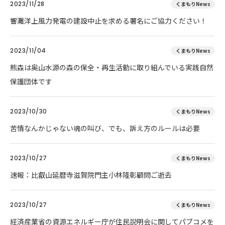
2023/11/28
くまもりNews
響灘洋上風力発電の建設中止を求める署名にご協力ください！
2023/11/04
くまもりNews
熊森は奥山水源の森の保全・再生活動に取り組んでいる実践自然
保護団体です
2023/10/30
くまもりNews
苦情なんかじゃない魂の叫び、でも、訴え方のルールは必要
2023/10/27
くまもりNews
速報：比叡山延暦寺滋賀院門主小林隆彰顧問ご逝去
2023/10/27
くまもりNews
経済産業省の資源エネルギー庁が住民説明会に関してパブコメを