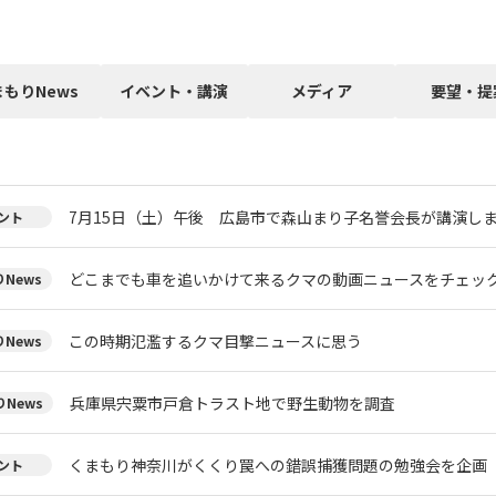
まもりNews
イベント・講演
メディア
要望・提
7月15日（土）午後 広島市で森山まり子名誉会長が講演し
ント
どこまでも車を追いかけて来るクマの動画ニュースをチェッ
News
この時期氾濫するクマ目撃ニュースに思う
News
兵庫県宍粟市戸倉トラスト地で野生動物を調査
News
くまもり神奈川がくくり罠への錯誤捕獲問題の勉強会を企画
ント