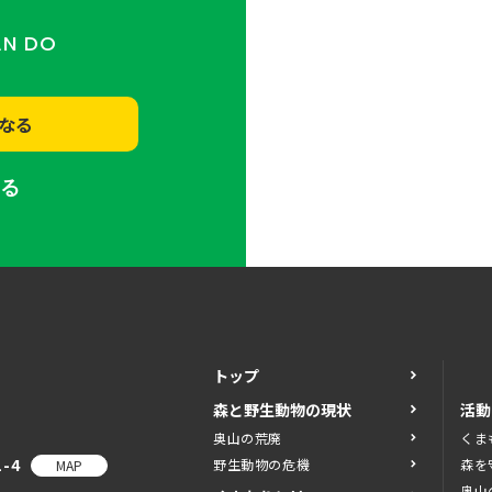
AN DO
なる
する
トップ
森と野生動物の現状
活動
奥山の荒廃
くま
-4
野生動物の危機
森を
MAP
奥山