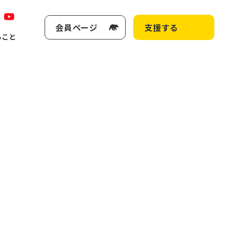
会員ページ
支援する
ること