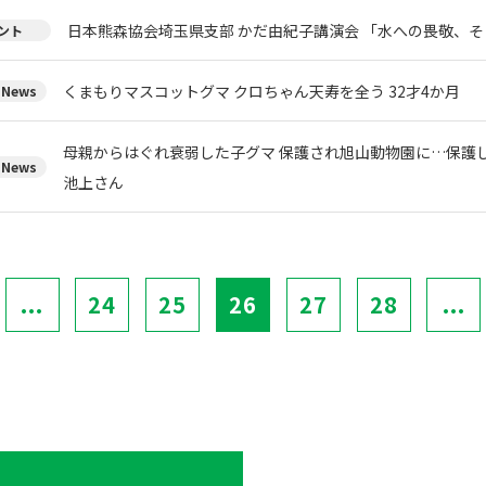
日本熊森協会埼玉県支部 かだ由紀子講演会 「水への畏敬、
ント
くまもりマスコットグマ クロちゃん天寿を全う 32才4か月
News
母親からはぐれ衰弱した子グマ 保護され旭山動物園に…保護
News
池上さん
...
24
25
26
27
28
...