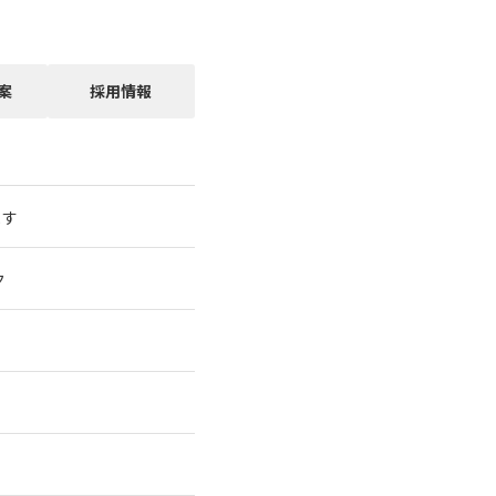
案
採用情報
ます
ク