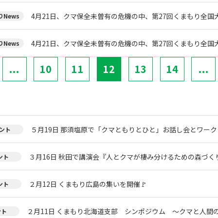
4月21日、クマ保全未曽有の危機の中、第27回くまもり全国
News
4月21日、クマ保全未曽有の危機の中、第27回くまもり全国
News
...
10
11
12
13
14
...
５月19日 那須塩原で「クマともりとひと」お話し会とワー
ント
３月16日 秋田で講演会『人とクマが棲み分けるための森づく
ント
２月12日 くまもり広島の集いを開催🚩
ント
２月11日 くまもり北海道支部 シンポジウム ～クマと人間
ント