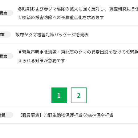
冬眠期および春グマ駆除の拡大に強く反対し、 調査研究に５
提案
く喫緊の被害防除への予算重点化を求めます
政府がクマ被害対策パッケージを発表
提案
♦️緊急声明♦️北海道・東北等のクマの異常出没を受けての緊
提案
えられる対策が急務です
1
2
【職員募集】①野生動物保護担当 ②森林保全担当
情報