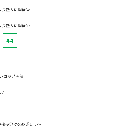
大会盛大に開催②
大会盛大に開催①
44
クショップ開催
り』
の棲み分けをめざして～