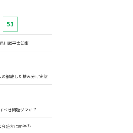
53
県川勝平太知事
人の徹底した棲み分け実態
殺すべき問題グマか？
大会盛大に開催③