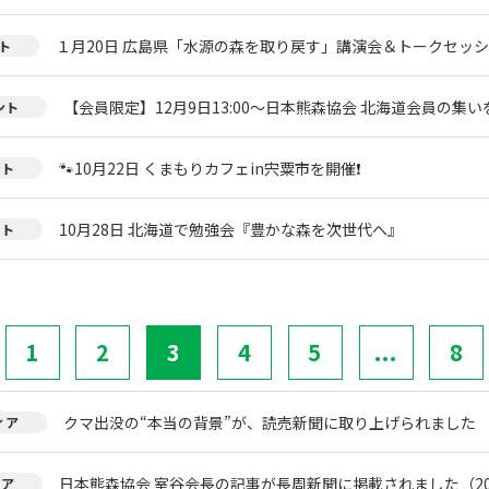
１月20日 広島県「水源の森を取り戻す」講演会＆トークセッ
ト
【会員限定】12月9日13:00～日本熊森協会 北海道会員の集い
ント
🐾10月22日 くまもりカフェin宍粟市を開催❗
ント
10月28日 北海道で勉強会『豊かな森を次世代へ』
ント
1
2
3
4
5
...
8
クマ出没の“本当の背景”が、読売新聞に取り上げられました
ィア
日本熊森協会 室谷会長の記事が長周新聞に掲載されました（20
ィア