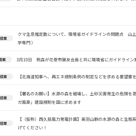
クマ生息推定数について、環境省ガイドラインの問題点 山上
提案
学専門 ）
3月10日 熊森が花巻市猟友会長と共に環境省にガイドライン
提案
【北海道知事へ、再エネ規制条例の制定などを求める要望書
提案
【署名のお願い】水源の森を破壊し、土砂災害発生の危険を
提案
ガ風車」建設規制を国に求めます
【（仮称）西久慈風力発電計画】奥羽山脈の水源の森と生態
提案
げてください！