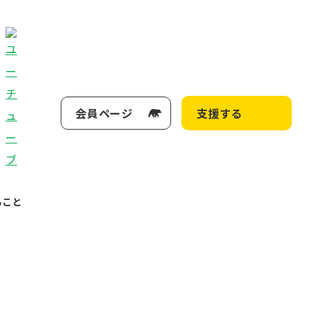
会員ページ
支援する
ること