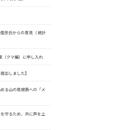
俊彦氏からの意見（ 統計
案（クマ編）に申し入れ
を提出しました】
高める山の尾根筋への「メ
系を守るため、共に声を上