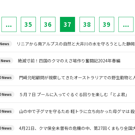
...
35
36
37
38
39
...
リニアから南アルプスの自然と大井川の水を守ろうとした静岡
News
絶滅寸前！四国のクマのえさ場作り奮闘記2024年春編
News
門崎允昭顧問が視察してきたオーストラリアでの野生動物と
News
５月７日 プールに入ってぐるぐる回りを楽しむ「とよ君」
News
山の中で子グマを守るため 軽トラに立ち向かった母グマは 
News
4月21日、クマ保全未曽有の危機の中、第27回くまもり全国
News