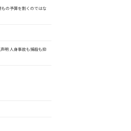
億もの予算を割くのではな
急声明 人身事故も捕殺も抑