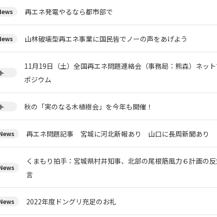
再エネ発電やるなら都市部で
ews
山林破壊型再エネ事業に国民皆でノーの声をあげよう
ews
11月19日（土）全国再エネ問題連絡会（事務局：熊森）ネッ
ト
ポジウム
秋の「実のなる木植樹会」を今年も開催！
ト
再エネ問題記事 宮城に河北新報あり 山口に長周新聞あり
ews
くまもり拍手：宮城県村井知事、北部の尾根筋風力６計画の反
ews
言
2022年度ドングリ充足のお礼
ews