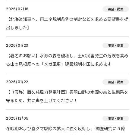
2026/02/16
要望・提案
【北海道知事へ、再エネ規制条例の制定などを求める要望書を提
出しました】
2026/01/23
要望・提案
【署名のお願い】水源の森を破壊し、土砂災害発生の危険を高め
る山の尾根筋への「メガ風車」建設規制を国に求めます
2026/01/22
要望・提案
【（仮称）西久慈風力発電計画】奥羽山脈の水源の森と生態系を
守るため、共に声を上げてください！
2025/12/05
要望・提案
冬眠期および春グマ駆除の拡大に強く反対し、 調査研究に５億