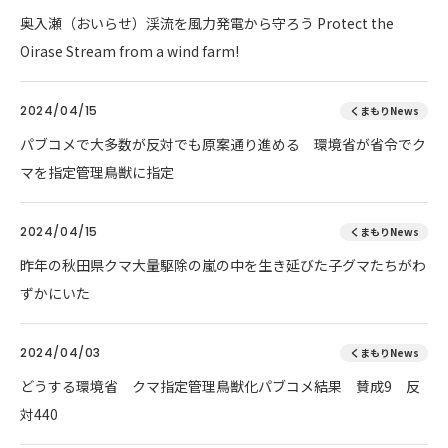
奥入瀬（おいらせ）渓流を風力発電から守ろう Protect the
Oirase Stream from a wind farm!
2024/04/15
くまもりNews
パブコメで大多数が反対でも原案通り進める 環境省が省令でク
マを指定管理鳥獣に指定
2024/04/15
くまもりNews
昨年の秋田県クマ大量駆除の嵐の中を生き延びた子グマたちがわ
ずかにいた
2024/04/03
くまもりNews
どうする環境省 クマ指定管理鳥獣化パブコメ結果 賛成9 反
対440