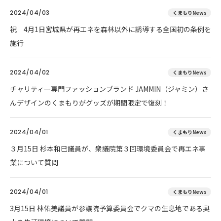
2024/04/03
くまもりNews
祝 4月1日宮城県が再エネを森林以外に誘導する全国初の条例を
施行
2024/04/02
くまもりNews
チャリティー専門ファッションブランド JAMMIN（ジャミン）さ
んデザインのくまもりがグッズが期間限定で復刻！
2024/04/01
くまもりNews
３月15日 杉本和巳議員が、衆議院第３回環境委員会で再エネ事
業について質問
2024/04/01
くまもりNews
3月15日 林佑美議員が参議院予算委員会でクマの生息地である奥