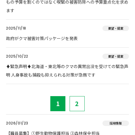
もの予算を割くのではなく喫緊の被害防除への予算重点化を求め
ます
2025/11/18
要望・提案
政府がクマ被害対策パッケージを発表
2025/10/22
要望・提案
♦️緊急声明♦️北海道・東北等のクマの異常出没を受けての緊急声
明 人身事故も捕殺も抑えられる対策が急務です
1
2
2026/01/23
採用情報
【職員募集】①野生動物保護担当 ②森林保全担当